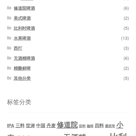
修道院啤酒
(6)
美式啤酒
(2)
比利时啤酒
(5)
水果啤酒
(13)
西打
(3)
无酒精啤酒
(6)
精酿鲜啤
(2)
其他分类
(5)
标签分类
修道院
小
IPA
三料
世涛
中国
丹麦
四料
双料
咖啡
墨西哥