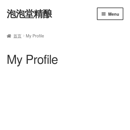
泡泡堂精酿
Skip
Skip
Menu
to
to
navigation
content
主页
首页
My Profile
购买
My Profile
艾尔
拉格
修道院啤酒
美式啤酒
比利时啤酒