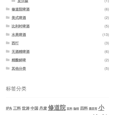
皮尔森
(1)
修道院啤酒
(6)
美式啤酒
(2)
比利时啤酒
(5)
水果啤酒
(13)
西打
(3)
无酒精啤酒
(6)
精酿鲜啤
(2)
其他分类
(5)
标签分类
修道院
小
IPA
三料
世涛
中国
丹麦
四料
双料
咖啡
墨西哥