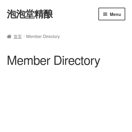
泡泡堂精酿
Skip
Skip
Menu
to
to
navigation
content
主页
首页
Member Directory
购买
Member Directory
艾尔
拉格
修道院啤酒
美式啤酒
比利时啤酒