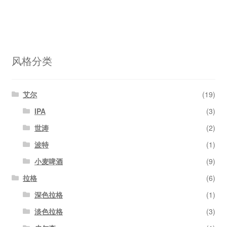
keyboard_arrow_left
keyboard_arrow_right
风格分类
艾尔
(19)
IPA
(3)
世涛
(2)
波特
(1)
小麦啤酒
(9)
拉格
(6)
深色拉格
(1)
淡色拉格
(3)