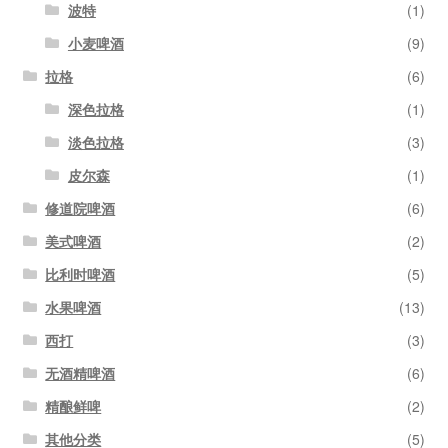
波特
(1)
小麦啤酒
(9)
拉格
(6)
深色拉格
(1)
淡色拉格
(3)
皮尔森
(1)
修道院啤酒
(6)
美式啤酒
(2)
比利时啤酒
(5)
水果啤酒
(13)
西打
(3)
无酒精啤酒
(6)
精酿鲜啤
(2)
其他分类
(5)