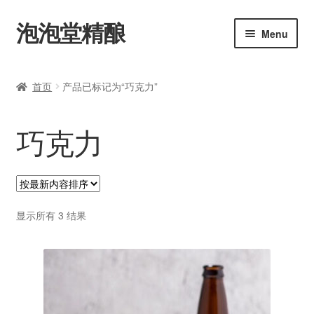
泡泡堂精酿
Skip
Skip
Menu
to
to
navigation
content
主页
首页
产品已标记为“巧克力”
购买
巧克力
艾尔
拉格
修道院啤酒
按
显示所有 3 结果
最
新
美式啤酒
内
容
比利时啤酒
排
序