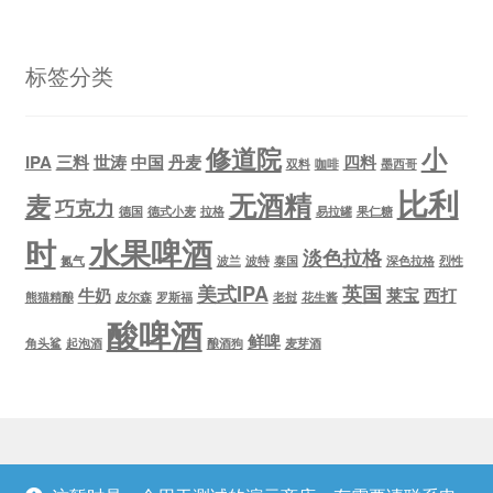
标签分类
修道院
小
IPA
三料
世涛
中国
丹麦
四料
双料
咖啡
墨西哥
比利
无酒精
麦
巧克力
德国
德式小麦
拉格
易拉罐
果仁糖
时
水果啤酒
淡色拉格
氮气
波兰
波特
泰国
深色拉格
烈性
美式IPA
英国
牛奶
莱宝
西打
熊猫精酿
皮尔森
罗斯福
老挝
花生酱
酸啤酒
鲜啤
角头鲨
起泡酒
酿酒狗
麦芽酒