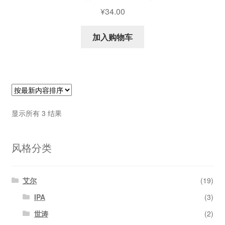
¥
34.00
加入购物车
按
显示所有 3 结果
最
新
风格分类
内
容
排
序
艾尔
(19)
IPA
(3)
世涛
(2)