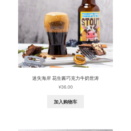
水果啤酒
无酒精啤酒
精酿鲜啤
其他分类
迷失海岸 花生酱巧克力牛奶世涛
¥
36.00
加入购物车