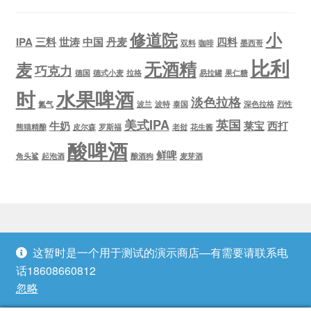
修道院
小
IPA
三料
世涛
中国
丹麦
四料
双料
咖啡
墨西哥
比利
无酒精
麦
巧克力
德国
德式小麦
拉格
易拉罐
果仁糖
时
水果啤酒
淡色拉格
氮气
波兰
波特
泰国
深色拉格
烈性
美式IPA
英国
牛奶
莱宝
西打
熊猫精酿
皮尔森
罗斯福
老挝
花生酱
酸啤酒
鲜啤
角头鲨
起泡酒
酿酒狗
麦芽酒
这暂时是一个用于测试的演示商店—有需要请联系电
© 泡泡堂精酿 2026
话18608660812
隐私政策
Built with WooCommerce
.
忽略