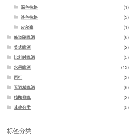
深色拉格
(1)
淡色拉格
(3)
皮尔森
(1)
修道院啤酒
(6)
美式啤酒
(2)
比利时啤酒
(5)
水果啤酒
(13)
西打
(3)
无酒精啤酒
(6)
精酿鲜啤
(2)
其他分类
(5)
标签分类