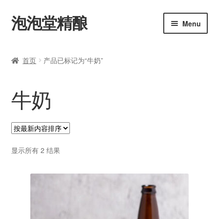
泡泡堂精酿
Skip
Skip
Menu
to
to
navigation
content
主页
首页
产品已标记为“牛奶”
购买
牛奶
艾尔
拉格
修道院啤酒
按
显示所有 2 结果
最
新
美式啤酒
内
容
比利时啤酒
排
序