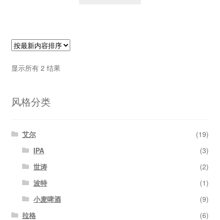
按
显示所有 2 结果
最
新
风格分类
内
容
排
序
艾尔
(19)
IPA
(3)
世涛
(2)
波特
(1)
小麦啤酒
(9)
拉格
(6)