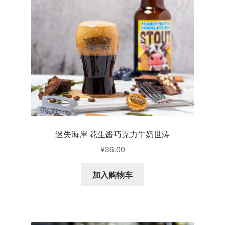
水果啤酒
无酒精啤酒
精酿鲜啤
其他分类
迷失海岸 花生酱巧克力牛奶世涛
¥
36.00
加入购物车