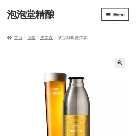
泡泡堂精酿
Skip
Skip
Menu
to
to
navigation
content
主页
首页
拉格
皮尔森
莱宝鲜啤皮尔森
购买
艾尔
🔍
拉格
修道院啤酒
美式啤酒
比利时啤酒