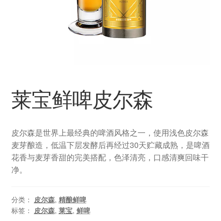
水果啤酒
无酒精啤酒
精酿鲜啤
其他分类
莱宝鲜啤皮尔森
皮尔森是世界上最经典的啤酒风格之一，使用浅色皮尔森
麦芽酿造，低温下层发酵后再经过30天贮藏成熟，是啤酒
花香与麦芽香甜的完美搭配，色泽清亮，口感清爽回味干
净。
分类：
皮尔森
,
精酿鲜啤
标签：
皮尔森
,
莱宝
,
鲜啤