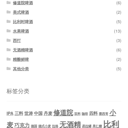
修道院啤酒
(6)
美式啤酒
(2)
比利时啤酒
(5)
水果啤酒
(13)
西打
(3)
无酒精啤酒
(6)
精酿鲜啤
(2)
其他分类
(5)
标签分类
修道院
小
IPA
三料
世涛
中国
丹麦
四料
双料
咖啡
墨西哥
比利
无酒精
麦
巧克力
德国
德式小麦
拉格
易拉罐
果仁糖