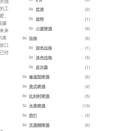
次德
的工
世涛
(2)
爱。
波特
(1)
现朦
小麦啤酒
(9)
来来
的果
拉格
(6)
收口
深色拉格
(1)
已经
淡色拉格
(3)
皮尔森
(1)
修道院啤酒
(6)
美式啤酒
(2)
比利时啤酒
(5)
水果啤酒
(13)
西打
(3)
无酒精啤酒
(6)