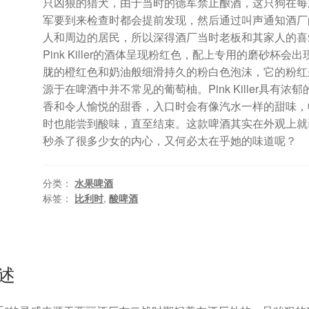
只凶狠的猎犬，由于当时的德军禁止酿酒，这只狗在每
军要到来检查时都会提前发现，然后通过叫声通知酒厂
人和周边的居民，所以深得酒厂当时老板和其家人的喜
Pink Killer的酒体呈现粉红色，配上专用的磨砂杯会出
胧的橙红色和奶油般细滑持久的粉白色泡沫，它的粉红
源于在啤酒中并不常见的葡萄柚。Pink Killer具有浓郁
香和令人愉悦的甜香，入口时会有像汽水一样的甜味，
时也能尝到酸味，直至结束。这款啤酒其实在外观上就
秒杀了很多少女的内心，又何必太在乎她的味道呢？
分类：
水果啤酒
标签：
比利时
,
酸啤酒
述