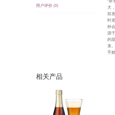
“
用户评价 (0)
犬
前
时老
杯
源于
的
束
乎
相关产品