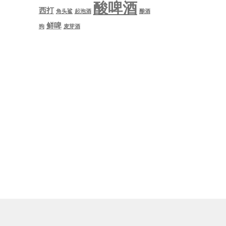
酸啤酒
西打
角头鲨
起泡酒
酿酒
鲜啤
狗
麦芽酒