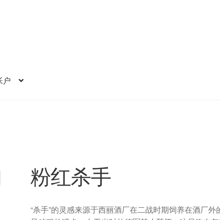
帐户
粉红杀手
“杀手”的灵感来源于西丽酒厂在二战时期饲养在酒厂外