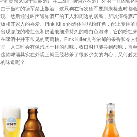
杀手”的灵感来源于西丽酒厂在二战时期饲养在酒厂外的一只凶狠的
，由于当时的德军禁止酿酒，这只狗在每次德军要到来检查时都
发现，然后通过叫声通知酒厂的工人和周边的居民，所以深得酒
板和其家人的喜爱。Pink Killer的酒体呈现粉红色，配上专用的
会出现朦胧的橙红色和奶油般细滑持久的粉白色泡沫，它的粉红
在啤酒中并不常见的葡萄柚。Pink Killer具有浓郁的果香和令人
甜香，入口时会有像汽水一样的甜味，收口时也能尝到酸味，直
。这款啤酒其实在外观上就已经秒杀了很多少女的内心，又何必
她的味道呢？