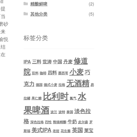
猎
精酿鲜啤
(2)
会提
其他分类
(5)
厂当
磨砂
来来
标签分类
愉悦
至结
太在
修道
IPA
三料
世涛
中国
丹麦
院
小麦
巧
四料
双料
咖啡
墨西哥
无酒精
克力
德国
德式小麦
拉格
易
比利时
水
拉罐
果仁糖
氮气
果啤酒
淡色拉
波兰
波特
泰国
格
牛奶
深色拉格
烈性
熊猫精酿
皮尔森
罗
美式IPA
英国
莱宝
斯福
老挝
花生酱