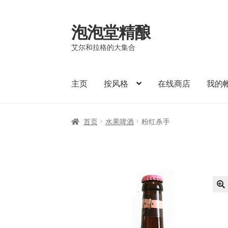
泡泡堂精酿
Skip
Skip
to
to
艾尔和拉格的大集合
navigation
content
主页
按风格
在线商店
我的
首页
水果啤酒
粉红杀手
🔍