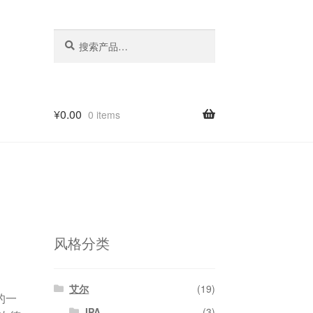
搜
搜
索：
索
¥
0.00
0 items
风格分类
艾尔
(19)
的一
IPA
(3)