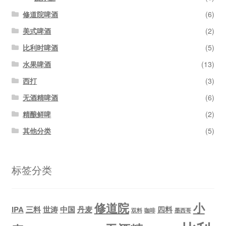
修道院啤酒
(6)
美式啤酒
(2)
比利时啤酒
(5)
水果啤酒
(13)
西打
(3)
无酒精啤酒
(6)
精酿鲜啤
(2)
其他分类
(5)
标签分类
修道院
小
IPA
三料
世涛
中国
丹麦
四料
双料
咖啡
墨西哥