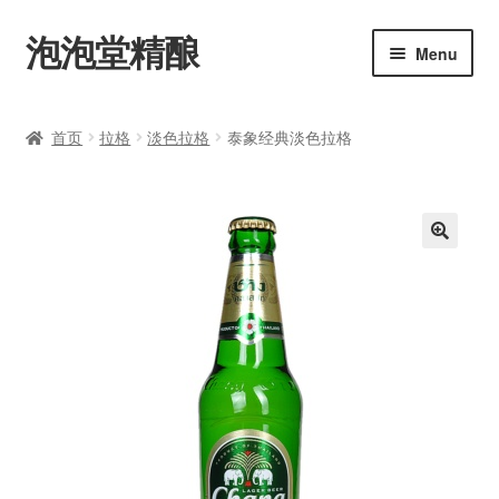
泡泡堂精酿
Skip
Skip
Menu
to
to
navigation
content
主页
首页
拉格
淡色拉格
泰象经典淡色拉格
购买
艾尔
🔍
拉格
修道院啤酒
美式啤酒
比利时啤酒