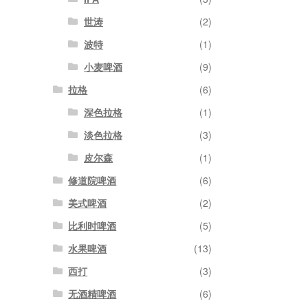
世涛
(2)
波特
(1)
小麦啤酒
(9)
拉格
(6)
深色拉格
(1)
淡色拉格
(3)
皮尔森
(1)
修道院啤酒
(6)
美式啤酒
(2)
比利时啤酒
(5)
水果啤酒
(13)
西打
(3)
无酒精啤酒
(6)