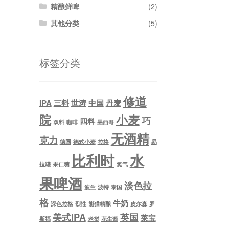
精酿鲜啤
(2)
其他分类
(5)
标签分类
修道
IPA
三料
世涛
中国
丹麦
院
小麦
巧
四料
双料
咖啡
墨西哥
无酒精
克力
德国
德式小麦
拉格
易
比利时
水
拉罐
果仁糖
氮气
果啤酒
淡色拉
波兰
波特
泰国
格
牛奶
深色拉格
烈性
熊猫精酿
皮尔森
罗
美式IPA
英国
莱宝
斯福
老挝
花生酱