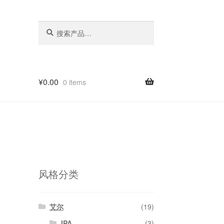
搜
搜
索：
索
¥
0.00
0 items
风格分类
艾尔
(19)
IPA
(3)